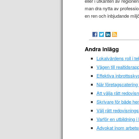
eller i utkanten av region
man dra nytta av profession
en ren och inbjudande miljö
Andra inlägg
Lokalvårdens roll i t
Vägen till realtidsra
Effektiva inbrottssky
När företagscatering 
Att välja rätt redovi
Skrivare för både he
Välj rätt redovisning
Varför en utbildning 
Advokat inom arbetsr