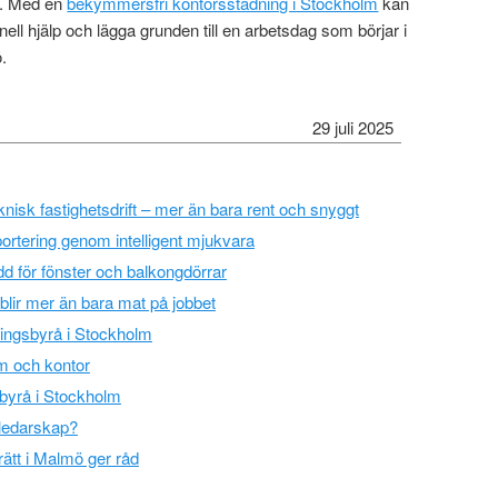
en. Med en
bekymmersfri kontorsstädning i Stockholm
kan
ell hjälp och lägga grunden till en arbetsdag som börjar i
.
29 juli 2025
eknisk fastighetsdrift – mer än bara rent och snyggt
pportering genom intelligent mjukvara
dd för fönster och balkongdörrar
blir mer än bara mat på jobbet
sningsbyrå i Stockholm
m och kontor
sbyrå i Stockholm
i ledarskap?
ätt i Malmö ger råd