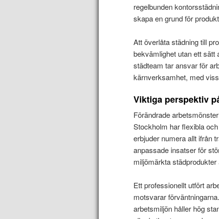
regelbunden kontorsstädnin
skapa en grund för produkt
Att överlåta städning till p
bekvämlighet utan ett sätt a
städteam tar ansvar för ar
kärnverksamhet, med visshe
Viktiga perspektiv 
Förändrade arbetsmönster o
Stockholm har flexibla och
erbjuder numera allt ifrån t
anpassade insatser för stö
miljömärkta städprodukter ä
Ett professionellt utfört arb
motsvarar förväntningarna. 
arbetsmiljön håller hög sta