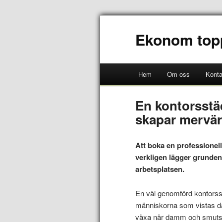
Ekonom top
Hem
Om oss
Konta
En kontorsstä
skapar mervä
Att boka en professionell
verkligen lägger grunden t
arbetsplatsen.
En väl genomförd kontorss
människorna som vistas där.
växa när damm och smuts s