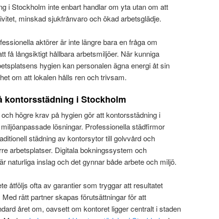
g i Stockholm inte enbart handlar om yta utan om att
ivitet, minskad sjukfrånvaro och ökad arbetsglädje.
rofessionella aktörer är inte längre bara en fråga om
tt få långsiktigt hållbara arbetsmiljöer. När kunniga
betsplatsens hygien kan personalen ägna energi åt sin
t om att lokalen hålls ren och trivsam.
på kontorsstädning i Stockholm
ch högre krav på hygien gör att kontorsstädning i
 miljöanpassade lösningar. Professionella städfirmor
raditionell städning av kontorsytor till golvvård och
rre arbetsplatser. Digitala bokningssystem och
r naturliga inslag och det gynnar både arbete och miljö.
ete åtföljs ofta av garantier som tryggar att resultatet
Med rätt partner skapas förutsättningar för att
ndard året om, oavsett om kontoret ligger centralt i staden